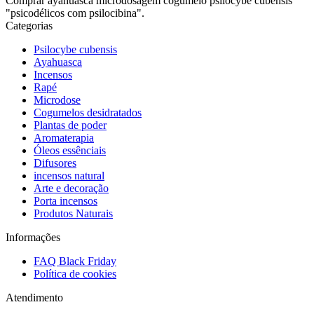
Comprar ayahuasca microdosagem cogumelo psilocybe cubensis
"psicodélicos com psilocibina".
Categorias
Psilocybe cubensis
Ayahuasca
Incensos
Rapé
Microdose
Cogumelos desidratados
Plantas de poder
Aromaterapia
Óleos essênciais
Difusores
incensos natural
Arte e decoração
Porta incensos
Produtos Naturais
Informações
FAQ Black Friday
Política de cookies
Atendimento