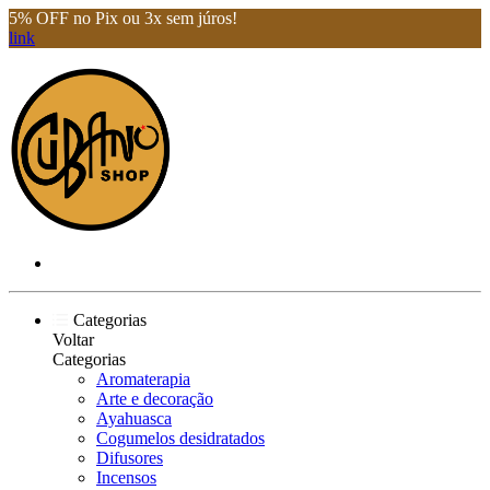
5% OFF no Pix ou 3x sem júros!
link
Categorias
Voltar
Categorias
Aromaterapia
Arte e decoração
Ayahuasca
Cogumelos desidratados
Difusores
Incensos