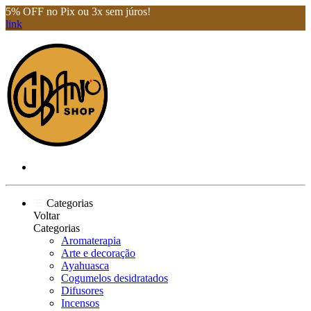
5% OFF no Pix ou 3x sem júros!
link
Categorias
Voltar
Categorias
Aromaterapia
Arte e decoração
Ayahuasca
Cogumelos desidratados
Difusores
Incensos